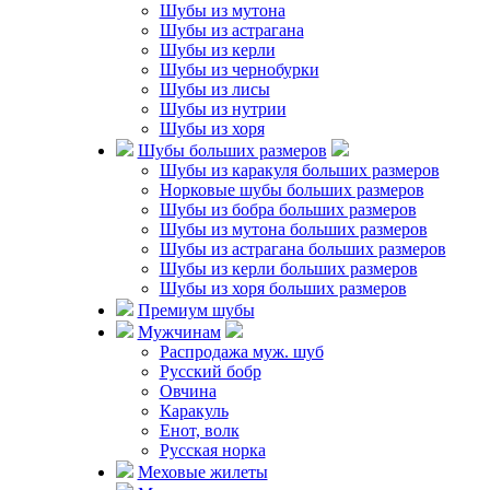
Шубы из мутона
О нас
Шубы из астрагана
О нас
Шубы из керли
Новости
Шубы из чернобурки
фабрики
Шубы из лисы
Отзывы
Шубы из нутрии
Статьи
Шубы из хоря
Контакты
Шубы больших размеров
Шубы из каракуля больших размеров
Пошив на заказ
Норковые шубы больших размеров
Пошив
Шубы из бобра больших размеров
Услуги ателье
Шубы из мутона больших размеров
Узнать размер
Шубы из астрагана больших размеров
Шубы из керли больших размеров
Адрес
Шубы из хоря больших размеров
Премиум шубы
Барнаул
Мужчинам
ул. Малахова, 179
Распродажа муж. шуб
Русский бобр
Павловский тракт, 299
Овчина
пр-т Красноармейский,
Каракуль
15
Енот, волк
пр-т Ленина, 150
Русская норка
Меховые жилеты
пр-т Строителей, 26