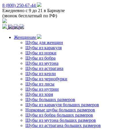
8 (800) 250-67-44
Ежедневно с 9 до 21 в Барнауле
(звонок бесплатный по РФ)
Барнаул
Женщинам
Шубы для женщин
Шубы из каракуля
Шубы из норки
Шубы из бобра
Шубы из мутона
Шубы из астрагана
Шубы из керли
Шубы из чернобурки
Шубы из лисы
Шубы из нутрии
Шубы из хоря
Шубы больших размеров
Шубы из каракуля больших размеров
Норковые шубы больших размеров
Шубы из бобра больших размеров
Шубы из мутона больших размеров
Шубы из астрагана больших размеров