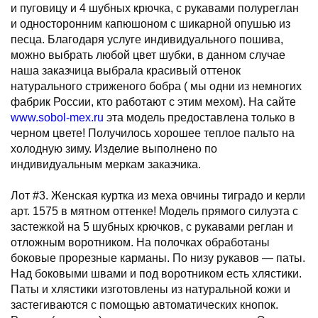
и пуговицу и 4 шубных крючка, с рукавами полуреглан
и односторонним капюшоном с шикарной опушью из
песца. Благодаря услуге индивидуального пошива,
можно выбрать любой цвет шубки, в данном случае
наша заказчица выбрала красивый оттенок
натурального стриженого бобра ( мы одни из немногих
фабрик России, кто работают с этим мехом). На сайте
www.sobol-mex.ru
эта модель предоставлена только в
черном цвете! Получилось хорошее теплое пальто на
холодную зиму. Изделие выполнено по
индивидуальным меркам заказчика.
Лот #3. Женская куртка из меха овчины тиградо и керли
арт. 1575 в мятном оттенке! Модель прямого силуэта с
застежкой на 5 шубных крючков, с рукавами реглан и
отложным воротником. На полочках обработаны
боковые прорезные карманы. По низу рукавов — паты.
Над боковыми швами и под воротником есть хлястики.
Паты и хлястики изготовлены из натуральной кожи и
застегиваются с помощью автоматических кнопок.