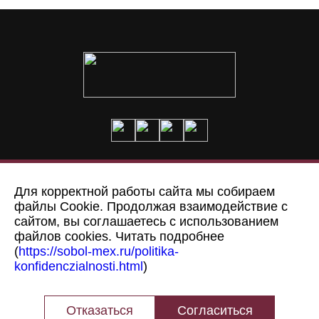
Доставка и оплата
О нас
Для корректной работы сайта мы собираем
файлы Cookie. Продолжая взаимодействие с
Пошив на заказ
Адрес
сайтом, вы соглашаетесь с использованием
файлов cookies. Читать подробнее
(
https://sobol-mex.ru/politika-
© Меховая фабрика “Соболь”,
2008 - 2026
konfidenczialnosti.html
)
Политика конфиденциальности
Согласие на обработку персональных данных
Отказаться
Согласиться