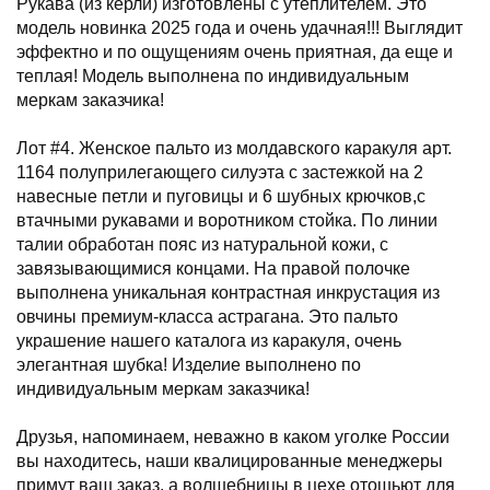
Рукава (из керли) изготовлены с утеплителем. Это
модель новинка 2025 года и очень удачная!!! Выглядит
эффектно и по ощущениям очень приятная, да еще и
теплая! Модель выполнена по индивидуальным
меркам заказчика!
Лот #4. Женское пальто из молдавского каракуля арт.
1164 полуприлегающего силуэта с застежкой на 2
навесные петли и пуговицы и 6 шубных крючков,с
втачными рукавами и воротником стойка. По линии
талии обработан пояс из натуральной кожи, с
завязывающимися концами. На правой полочке
выполнена уникальная контрастная инкрустация из
овчины премиум-класса астрагана. Это пальто
украшение нашего каталога из каракуля, очень
элегантная шубка! Изделие выполнено по
индивидуальным меркам заказчика!
Друзья, напоминаем, неважно в каком уголке России
вы находитесь, наши квалицированные менеджеры
примут ваш заказ, а волшебницы в цехе отошьют для