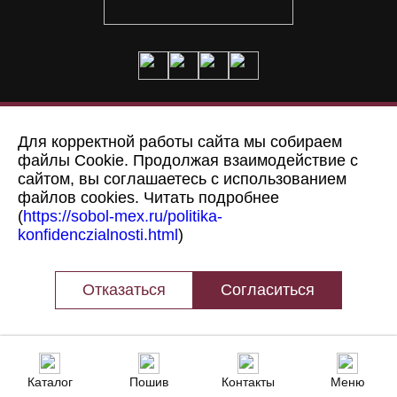
Доставка и оплата
О нас
Для корректной работы сайта мы собираем
файлы Cookie. Продолжая взаимодействие с
Пошив на заказ
Адрес
сайтом, вы соглашаетесь с использованием
файлов cookies. Читать подробнее
(
https://sobol-mex.ru/politika-
© Меховая фабрика “Соболь”,
2008 - 2026
konfidenczialnosti.html
)
Политика конфиденциальности
Согласие на обработку персональных данных
Отказаться
Согласиться
Каталог
Пошив
Контакты
Меню