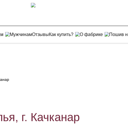
ам
Мужчинам
Отзывы
Как купить?
О фабрике
Пошив н
канар
я, г. Качканар