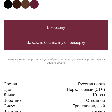
В корзину
Заказать бесплатную примерку
При отсутствии товара на складе фабрики сошьём нужный вам размер и цвет в
течение 20 дней
Состав
Русская норка
Цвет
Норка черный (СТЧ)
Длина
101 см
Воротник
Отложной
Силуэт
Трапециевидный
Застёжка
Крючки